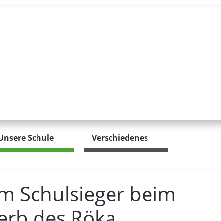
Unsere Schule
Verschiedenes
um Schulsieger beim
erb des Röka