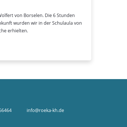
Wolfert von Borselen. Die 6 Stunden
nkunft wurden wir in der Schulaula von
he erhielten.
 66464
info@roeka-kh.de