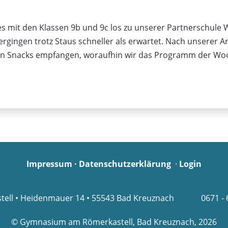
es mit den Klassen 9b und 9c los zu unserer Partnerschule 
gingen trotz Staus schneller als erwartet. Nach unserer A
en Snacks empfangen, woraufhin wir das Programm der Woc
Impressum
·
Datenschutzerklärung
·
Login
ll • Heidenmauer 14 • 55543 Bad Kreuznach
0671 -
© Gymnasium am Römerkastell, Bad Kreuznach, 2026