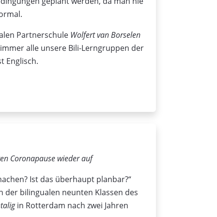
edingungen geplant werden, da man nie
ormal.
ualen Partnerschule
Wolfert van Borselen
i immer alle unsere Bili-Lerngruppen der
t Englisch.
hren Coronapause wieder auf
 machen? Ist das überhaupt planbar?“
ch der bilingualen neunten Klassen des
talig
in Rotterdam nach zwei Jahren