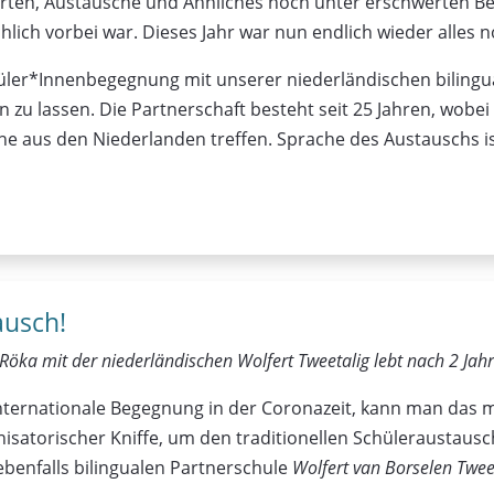
rten, Austausche und Ähnliches noch unter erschwerten B
lich vorbei war. Dieses Jahr war nun endlich wieder alles n
chüler*Innenbegegnung mit unserer niederländischen biling
n zu lassen. Die Partnerschaft besteht seit 25 Jahren, wobe
che aus den Niederlanden treffen. Sprache des Austauschs is
ausch!
 Röka mit der niederländischen Wolfert Tweetalig lebt nach 2 Ja
e internationale Begegnung in der Coronazeit, kann man das
nisatorischer Kniffe, um den traditionellen Schüleraustaus
enfalls bilingualen Partnerschule
Wolfert van Borselen Twee