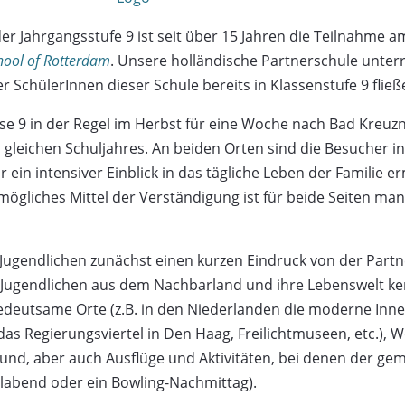
 der Jahrgangsstufe 9 ist seit über 15 Jahren die Teilnahme 
chool of Rotterdam
. Unsere holländische Partnerschule unterr
der SchülerInnen dieser Schule bereits in Klassenstufe 9 fli
se 9 in der Regel im Herbst für eine Woche nach Bad Kreu
 gleichen Schuljahres. An beiden Orten sind die Besucher i
 ein intensiver Einblick in das tägliche Leben der Familie e
mögliches Mittel der Verständigung ist für beide Seiten ma
ugendlichen zunächst einen kurzen Eindruck von der Partne
e Jugendlichen aus dem Nachbarland und ihre Lebenswelt 
 bedeutsame Orte (z.B. in den Niederlanden die moderne In
s Regierungsviertel in Den Haag, Freilichtmuseen, etc.), 
und, aber auch Ausflüge und Aktivitäten, bei denen der ge
llabend oder ein Bowling-Nachmittag).