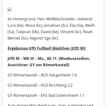
Im Hintergrund: Herr Wölfelschneider, stehend:
Luca (6e), Musa (6c), Jonathan (6c), Elia (5a), Melih
(5a), Talipcan (6b), David (6e), Vincent (6c), Noah
Bennet (6c), liegend: Ege (6c)
Ergebnisse JtfO Fußball Mädchen (JtfO M):
JtfO M – WK III – Mo., 06.11.
(Moebusstadion,
Ausrichter: GY am Römerkastell)
GY Römerkastell – ADS Hargesheim 1:0
GY Römerkastell – KGS Kirchberg 2:2
GY Römerkastell – EFG Bad Sobernheim 1:1
Zum ersten Mal überhaupt - bzw. zumindest seit