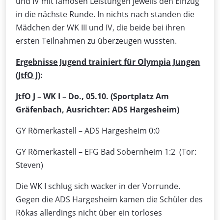
und IV mit famosen Leistungen jeweils den Einzug
in die nächste Runde. In nichts nach standen die
Mädchen der WK III und IV, die beide bei ihren
ersten Teilnahmen zu überzeugen wussten.
Ergebnisse Jugend trainiert für Olympia Jungen
(JtfO J)
:
JtfO J – WK I – Do., 05.10.
(Sportplatz Am
Gräfenbach, Ausrichter: ADS Hargesheim)
GY Römerkastell – ADS Hargesheim 0:0
GY Römerkastell – EFG Bad Sobernheim 1:2 (Tor:
Steven)
Die WK I schlug sich wacker in der Vorrunde.
Gegen die ADS Hargesheim kamen die Schüler des
Rökas allerdings nicht über ein torloses