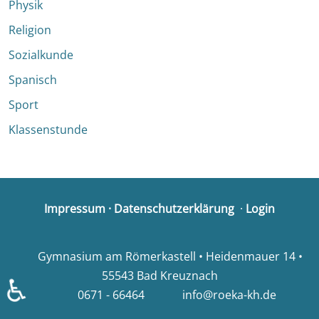
Physik
Religion
Sozialkunde
Spanisch
Sport
Klassenstunde
Impressum
·
Datenschutzerklärung
·
Login
Gymnasium am Römerkastell • Heidenmauer 14 •
55543 Bad Kreuznach
♿
0671 - 66464
info@roeka-kh.de