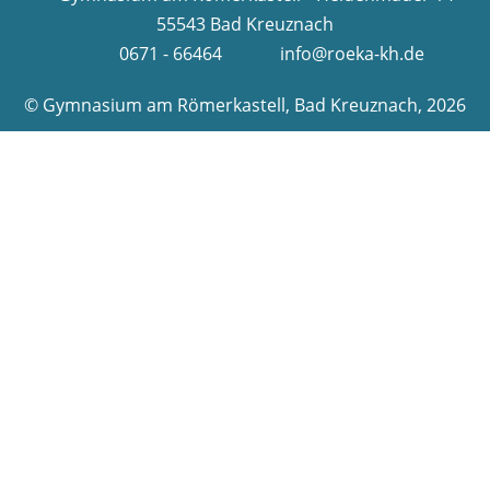
55543 Bad Kreuznach
0671 - 66464
info@roeka-kh.de
© Gymnasium am Römerkastell, Bad Kreuznach, 2026