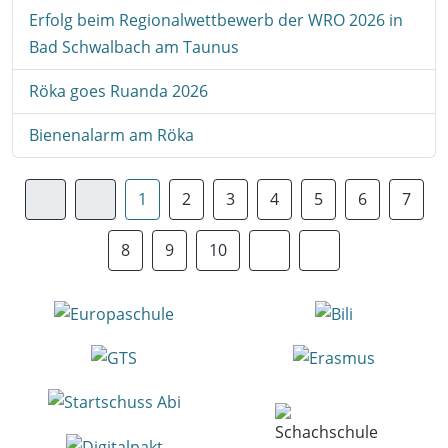
Erfolg beim Regionalwettbewerb der WRO 2026 in
Bad Schwalbach am Taunus
Röka goes Ruanda 2026
Bienenalarm am Röka
1
2
3
4
5
6
7
8
9
10