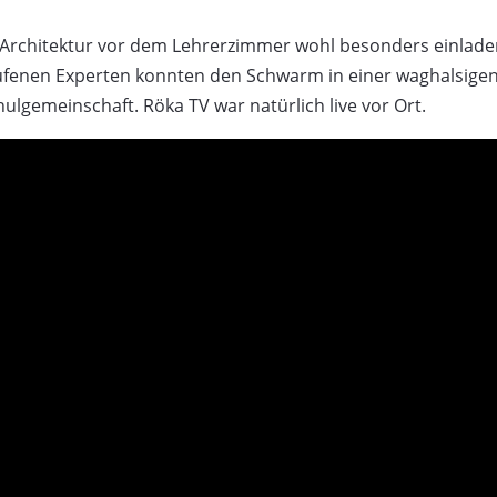
Architektur vor dem Lehrerzimmer wohl besonders einladen
ufenen Experten konnten den Schwarm in einer waghalsigen 
lgemeinschaft. Röka TV war natürlich live vor Ort.