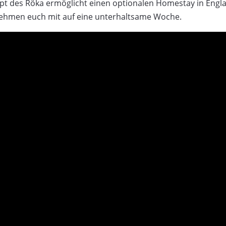
t des Röka ermöglicht einen optionalen Homestay in Englan
nehmen euch mit auf eine unterhaltsame Woche.