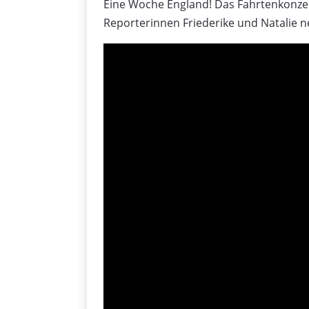
Eine Woche England! Das Fahrtenkonzep
Reporterinnen Friederike und Natalie 