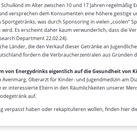
e Schulkind im Alter zwischen 10 und 17 Jahren regelmäßig 
und versprechen dem Konsumenten eine höhere geistige und 
Sportgetränks, was durch Sponsoring in vielen „coolen“ Sp
 wird. Es erscheint daher kaum verwunderlich, dass die Ver
Research Department 22.02.24).
he Länder, die den Verkauf dieser Getränke an Jugendlich
Deutschland fordern die Verbraucherzentralen aus Gründen 
 von Energydrinks eigentlich auf die Gesundheit von K
o Avenmarg, Oberarzt für Kinder- und Jugendmedizin am D
 er interessierte Eltern in den Räumlichkeiten unserer Me
Modegetränk auf.
ng verpasst haben oder rekapitulieren wollen, finden hier d