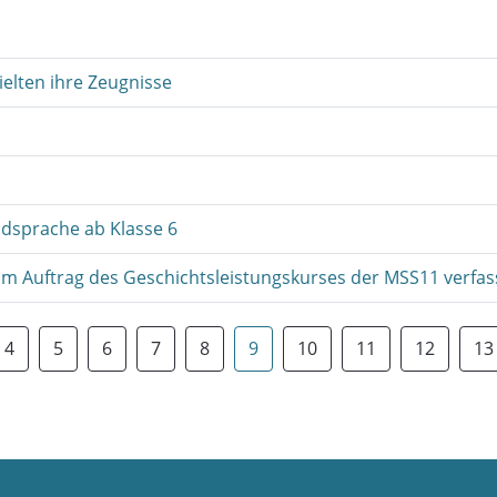
ielten ihre Zeugnisse
dsprache ab Klasse 6
 im Auftrag des Geschichtsleistungskurses der MSS11 verfass
4
5
6
7
8
9
10
11
12
13