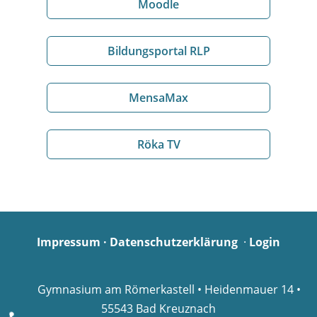
Moodle
Bildungsportal RLP
MensaMax
Röka TV
Impressum
·
Datenschutzerklärung
·
Login
Gymnasium am Römerkastell • Heidenmauer 14 •
55543 Bad Kreuznach