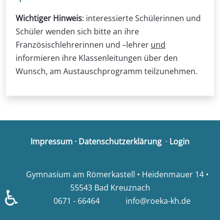
Wichtiger Hinweis
: interessierte Schülerinnen und
Schüler wenden sich bitte an ihre
Französischlehrerinnen und –lehrer
und
informieren ihre Klassenleitungen über den
Wunsch, am Austauschprogramm teilzunehmen.
Impressum
·
Datenschutzerklärung
·
Login
Gymnasium am Römerkastell • Heidenmauer 14 •
55543 Bad Kreuznach
♿
0671 - 66464
info@roeka-kh.de