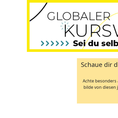
Schaue dir d
Achte besonders a
bilde von diesen 