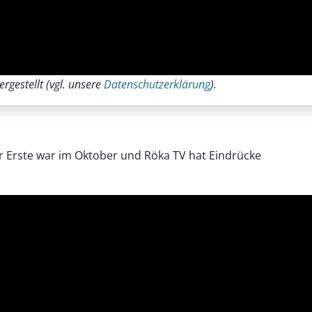
rgestellt (vgl. unsere
Datenschutzerklärung
).
er Erste war im Oktober und Röka TV hat Eindrücke