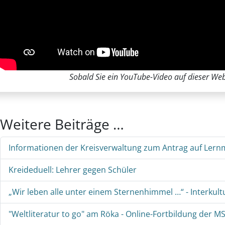
Sobald Sie ein YouTube-Video auf dieser Webs
Weitere Beiträge …
Informationen der Kreisverwaltung zum Antrag auf Lernmi
Kreideduell: Lehrer gegen Schüler
„Wir leben alle unter einem Sternenhimmel …“ - Interkul
"Weltliteratur to go" am Röka - Online-Fortbildung der 