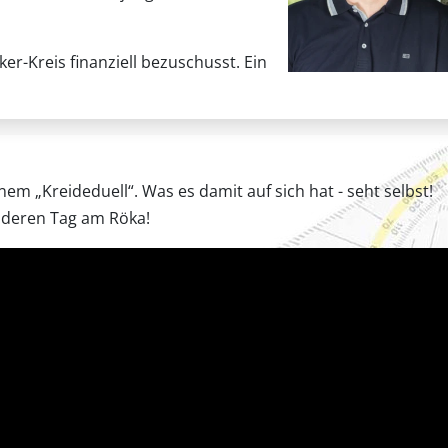
-Kreis finanziell bezuschusst. Ein
m „Kreideduell“. Was es damit auf sich hat - seht selbst!
nderen Tag am Röka!