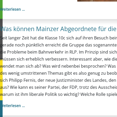
Weiterlesen …
Was können Mainzer Abgeordnete für die P
Seit langer Zeit hat die Klasse 10c sich auf ihren Besuch
gerade noch pünktlich erreicht die Gruppe das sogenannte 
die Probleme beim Bahnverkehr in RLP. Im Prinzip sind sic
müssen sich erheblich verbessern. Interessant aber, wie
wendet man sich ab? Was wird nebenbei besprochen? Was ges
des wenig umstrittenen Themas gibt es also genug zu beob
sich Philipp Fernis, der neue Justizminister des Landes, d
aus? Wie kann es seiner Partei, der FDP, trotz des Aussch
warum ist ihm liberale Politik so wichtig? Welche Rolle spiel
Weiterlesen …