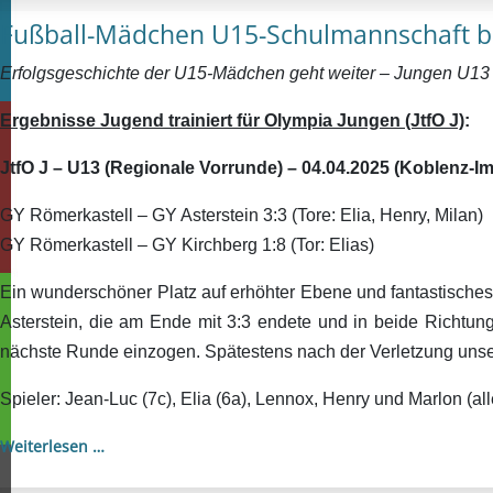
Fußball-Mädchen U15-Schulmannschaft bri
Erfolgsgeschichte der U15-Mädchen geht weiter – Jungen U13
Ergebnisse Jugend trainiert für Olympia Jungen (JtfO J)
:
JtfO J – U13 (Regionale Vorrunde) – 04.04.2025 (Koblenz-I
GY Römerkastell – GY Asterstein 3:3 (Tore: Elia, Henry, Milan)
GY Römerkastell – GY Kirchberg 1:8 (Tor: Elias)
Ein wunderschöner Platz auf erhöhter Ebene und fantastisches
Asterstein, die am Ende mit 3:3 endete und in beide Richtung
nächste Runde einzogen. Spätestens nach der Verletzung unse
Spieler: Jean-Luc (7c), Elia (6a), Lennox, Henry und Marlon (all
Weiterlesen …