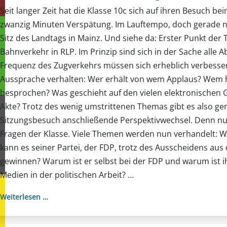
Seit langer Zeit hat die Klasse 10c sich auf ihren Besuch 
zwanzig Minuten Verspätung. Im Lauftempo, doch gerade n
Sitz des Landtags in Mainz. Und siehe da: Erster Punkt de
Bahnverkehr in RLP. Im Prinzip sind sich in der Sache alle
Frequenz des Zugverkehrs müssen sich erheblich verbesser
Aussprache verhalten: Wer erhält von wem Applaus? Wem 
besprochen? Was geschieht auf den vielen elektronischen Ge
Akte? Trotz des wenig umstrittenen Themas gibt es also g
Sitzungsbesuch anschließende Perspektivwechsel. Denn nun s
Fragen der Klasse. Viele Themen werden nun verhandelt: Wi
kann es seiner Partei, der FDP, trotz des Ausscheidens au
gewinnen? Warum ist er selbst bei der FDP und warum ist ihm 
Medien in der politischen Arbeit? …
Weiterlesen …