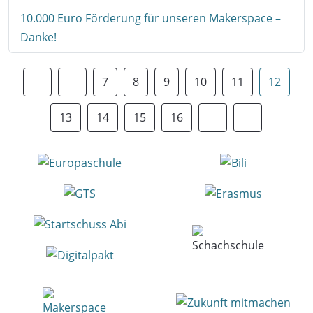
10.000 Euro Förderung für unseren Makerspace –
Danke!
7
8
9
10
11
12
13
14
15
16