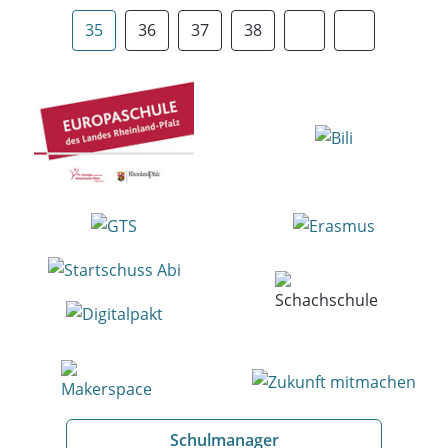
35
36
37
38
Schulmanager