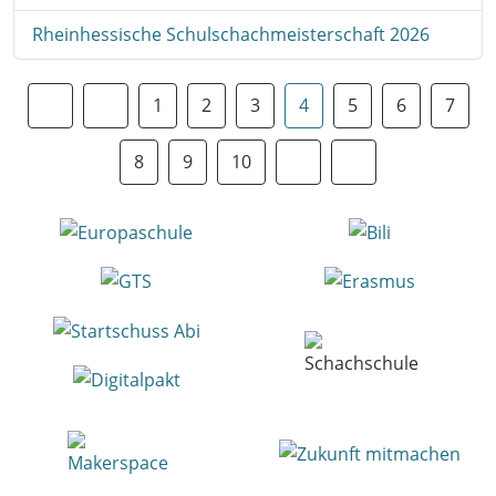
Rheinhessische Schulschachmeisterschaft 2026
1
2
3
4
5
6
7
8
9
10